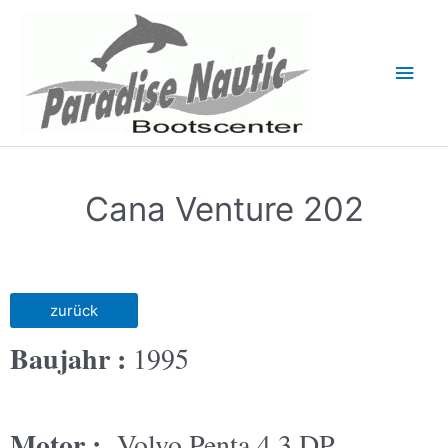
Cana Venture 202
zurück
Baujahr :
1995
Motor :
Volvo Penta 4,3 DP